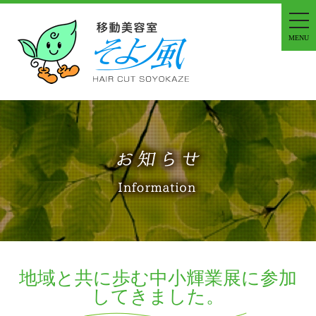
tog
nav
MENU
地域と共に歩む中小輝業展に参加
してきました。