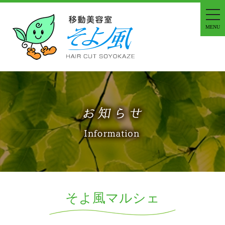
tog
nav
MENU
そよ風マルシェ