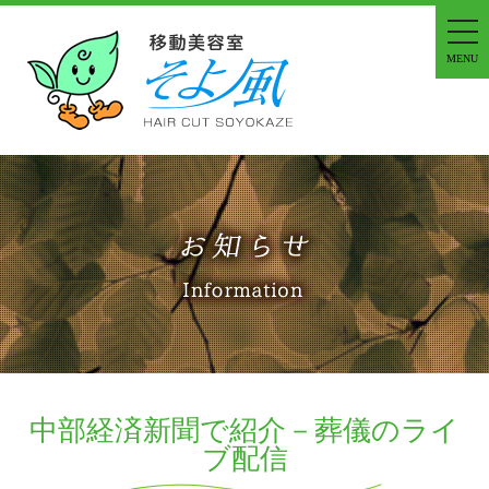
tog
nav
MENU
中部経済新聞で紹介－葬儀のライ
ブ配信