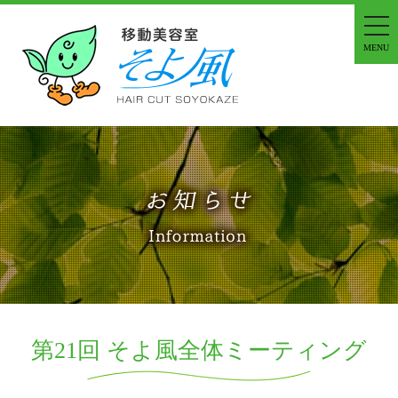
tog
nav
MENU
第21回 そよ風全体ミーティング